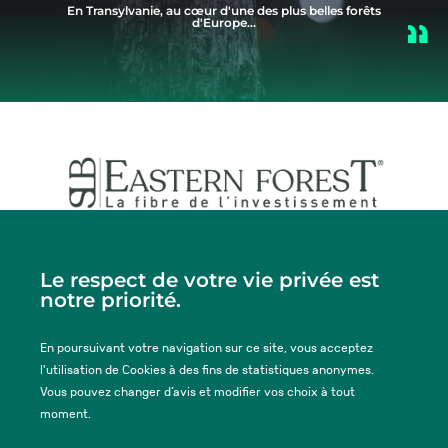
En Transylvanie, au cœur d'une des plus belles forêts
d'Europe...
Siège social
29-31 rue de Courcelles, 75008 PARIS
Le respect de votre vie privée est
Tel. :
+33 (0)2 33 77 47 37
notre priorité.
En poursuivant votre navigation sur ce site, vous acceptez
ACTUALITÉS
l'utilisation de Cookies à des fins de statistiques anonymes.
Vous pouvez changer d’avis et modifier vos choix à tout
moment.
MENTIONS LÉGALES