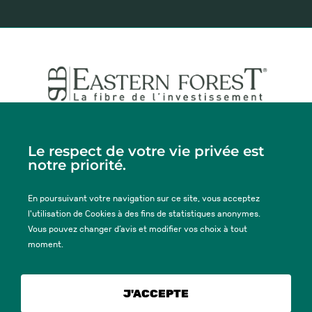
Siège social
29-31 rue de Courcelles, 75008 PARIS
Le respect de votre vie privée est
Tel. :
+33 (0)2 33 77 47 37
notre priorité.
En poursuivant votre navigation sur ce site, vous acceptez
ACTUALITÉS
l'utilisation de Cookies à des fins de statistiques anonymes.
Vous pouvez changer d’avis et modifier vos choix à tout
moment.
MENTIONS LÉGALES
GROUPE SLB
J'ACCEPTE