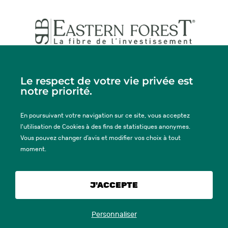
Siège social
29-31 rue de Courcelles, 75008 PARIS
Le respect de votre vie privée est
Tel. :
+33 (0)2 33 77 47 37
notre priorité.
En poursuivant votre navigation sur ce site, vous acceptez
ACTUALITÉS
l'utilisation de Cookies à des fins de statistiques anonymes.
Vous pouvez changer d’avis et modifier vos choix à tout
moment.
MENTIONS LÉGALES
GROUPE SLB
J'ACCEPTE
CONTACT
Personnaliser