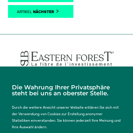
nächster
artikel
Unternehmenssitz
29-31 rue de Courcelles, 75008 PARIS
Die Wahrung Ihrer Privatsphäre
Tel. :
+33 (0)2 33 77 47 37
steht bei uns an oberster Stelle.
Durch die weitere Ansicht unserer Website erklären Sie sich mit
AKTUELLES
der Verwendung von Cookies zur Erstellung anonymer
Statistiken einverstanden. Sie können jederzeit Ihre Meinung und
Ihre Auswahl ändern.
IMPRESSUM